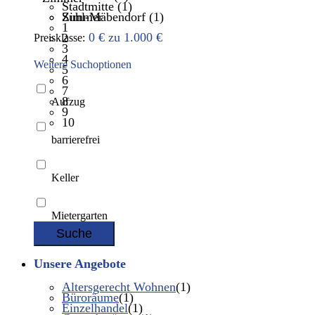
Stadtmitte (1)
Suhl-Mäbendorf (1)
Zimmer
1
0 € zu 1.000 €
2
Preisklasse:
3
4
Weitere Suchoptionen
5
6
7
8
Aufzug
9
10
barrierefrei
Keller
Mietergarten
Suche
Unsere Angebote
Altersgerecht Wohnen
(1)
Büroräume
(1)
Einzelhandel
(1)