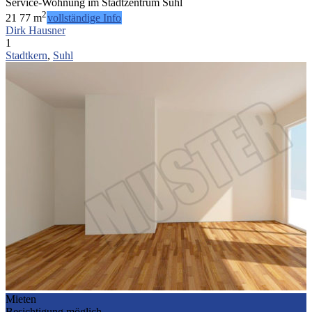
Service-Wohnung im Stadtzentrum Suhl
2
2
1
77 m
vollständige Info
Dirk Hausner
1
Stadtkern
,
Suhl
Mieten
Besichtigung möglich