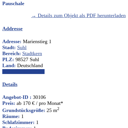
Pauschale
→ Details zum Objekt als PDF herunterladen
Addresse
Adresse:
Marienstieg 1
Stadt:
Suhl
Bereich:
Stadtkern
PLZ:
98527 Suhl
Land:
Deutschland
In Google Maps öffnen
Details
Angebot-ID :
30106
Preis:
ab
170 €
/ pro Monat*
2
Grundstücksgröße:
25 m
Räume:
1
Schlafzimmer:
1