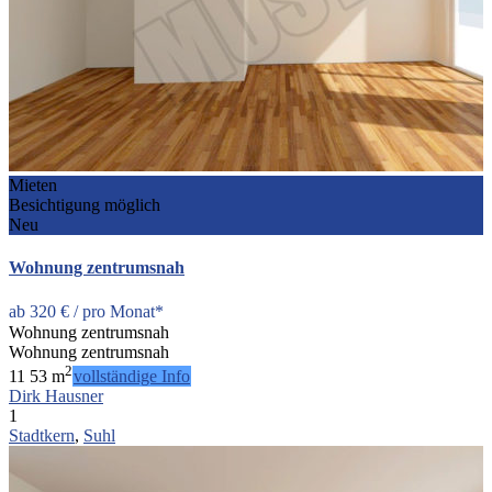
Mieten
Besichtigung möglich
Neu
Wohnung zentrumsnah
ab
320 €
/ pro Monat*
Wohnung zentrumsnah
Wohnung zentrumsnah
2
1
1
53 m
vollständige Info
Dirk Hausner
1
Stadtkern
,
Suhl