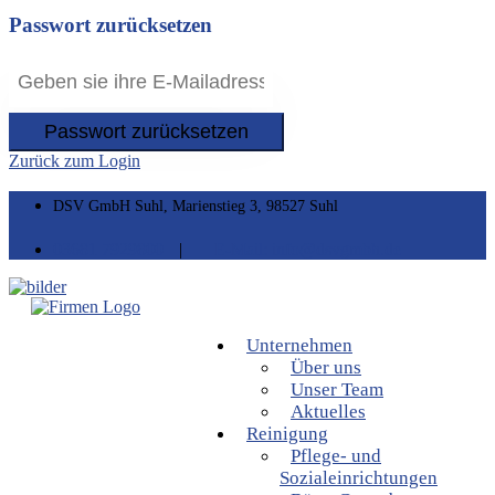
Passwort zurücksetzen
Passwort zurücksetzen
Zurück zum Login
DSV GmbH Suhl, Marienstieg 3, 98527 Suhl
03681 7929800
|
E-Mail: info@dsvgmbh.de
Unternehmen
Über uns
Unser Team
Aktuelles
Reinigung
Pflege- und
Sozialeinrichtungen