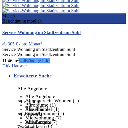
Mieten
Besichtigung möglich
Service-Wohnung im Stadtzentrum Suhl
ab
305 €
/ pro Monat*
Service-Wohnung im Stadtzentrum Suhl
Service-Wohnung im Stadtzentrum Suhl
2
1
1
46 m
vollständige Info
Dirk Hausner
Erweiterte Suche
Alle Angebote
Alle Angebote
Altersgerecht Wohnen (1)
Alle Städte
Büroräume (1)
Einzelhandel (1)
Alle Städte
Gewerberäume (1)
Suhl (8)
Alle Bezirke
Mietwohnung (7)
Wohnungen (7)
Alle Bezirke
Stadtkern (6)
Zimmer