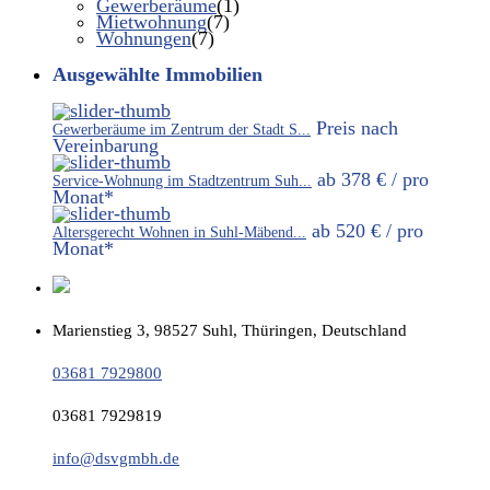
Gewerberäume
(1)
Mietwohnung
(7)
Wohnungen
(7)
Ausgewählte Immobilien
Preis nach
Gewerberäume im Zentrum der Stadt S...
Vereinbarung
ab
378 €
/ pro
Service-Wohnung im Stadtzentrum Suh...
Monat*
ab
520 €
/ pro
Altersgerecht Wohnen in Suhl-Mäbend...
Monat*
Marienstieg 3, 98527 Suhl, Thüringen, Deutschland
03681 7929800
03681 7929819
info@dsvgmbh.de