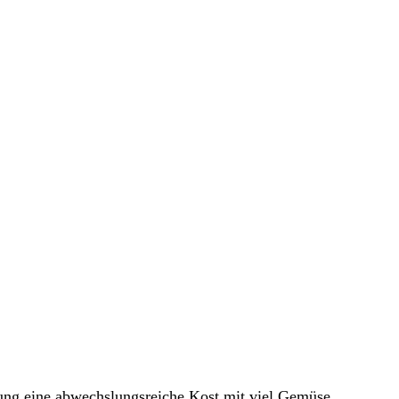
gung eine abwechslungsreiche Kost mit viel Gemüse,