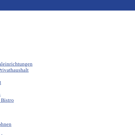
aleinrichtungen
rivathaushalt
g
n
 Bistro
ohnen