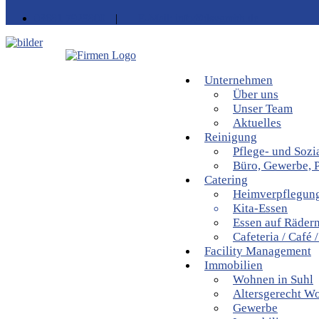
03681 7929800
|
E-Mail: info@dsvgmbh.de
Unternehmen
Über uns
Unser Team
Aktuelles
Reinigung
Pflege- und Sozi
Büro, Gewerbe, P
Catering
Heimverpflegun
Kita-Essen
Essen auf Räder
Cafeteria / Café /
Facility Management
Immobilien
Wohnen in Suhl
Altersgerecht W
Gewerbe