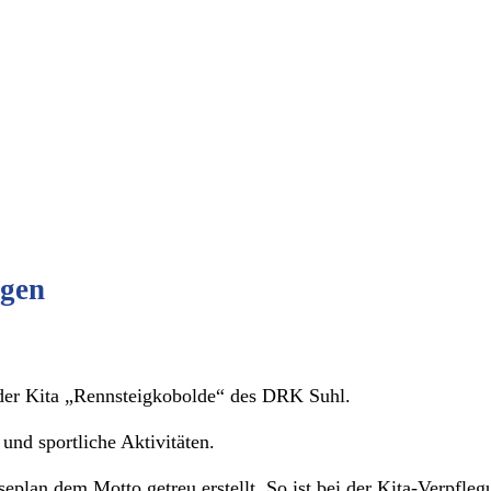
ngen
 der Kita „Rennsteigkobolde“ des DRK Suhl.
und sportliche Aktivitäten.
plan dem Motto getreu erstellt. So ist bei der Kita-Verpfle