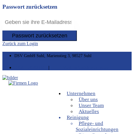
Passwort zurücksetzen
Passwort zurücksetzen
Zurück zum Login
DSV GmbH Suhl, Marienstieg 3, 98527 Suhl
03681 7929800
|
E-Mail: info@dsvgmbh.de
Unternehmen
Über uns
Unser Team
Aktuelles
Reinigung
Pflege- und
Sozialeinrichtungen