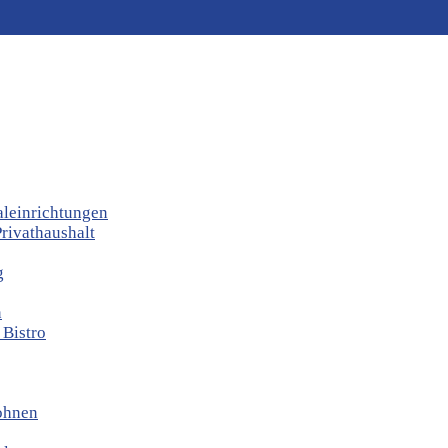
aleinrichtungen
rivathaushalt
g
n
 Bistro
ohnen