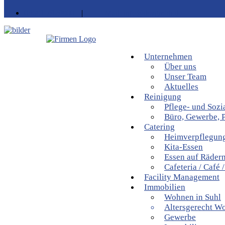
03681 7929800
|
E-Mail: info@dsvgmbh.de
Unternehmen
Über uns
Unser Team
Aktuelles
Reinigung
Pflege- und Sozi
Büro, Gewerbe, P
Catering
Heimverpflegun
Kita-Essen
Essen auf Räder
Cafeteria / Café /
Facility Management
Immobilien
Wohnen in Suhl
Altersgerecht W
Gewerbe